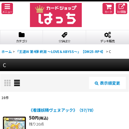
メニュー
カート
ﾈｯﾄ買取
カテゴリ
☆SALE☆
デッキ販売
ホーム
>
「王道W 第4弾 終淵 〜LOVE＆ABYSS〜」【DM25-RP4】
>
C
C
表示順変更
閉じる
16
件
表示数
:
《看護妖精ヴェヌアック》（57/78）
50
円
(税込)
並び順
:
残り20点