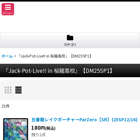
メニュー
カテゴリ
ホーム
>
「Jack-Pot-Live!! in 桜龍高校」【DM25SP1】
「Jack-Pot-Live!! in 桜龍高校」【DM25SP1】
21
件
表示数
:
五番龍レイクポーチャーParZero【SR】{25SP12/16
180
円
(税込)
並び順
:
残り2点