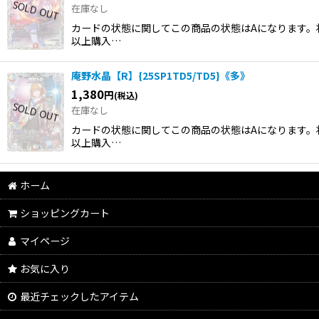
在庫なし
カードの状態に関してこの商品の状態はAになります。状
以上購入…
庵野水晶【R】{25SP1TD5/TD5}《多》
1,380
円
(税込)
在庫なし
カードの状態に関してこの商品の状態はAになります。状
以上購入…
ホーム
ショッピングカート
マイページ
お気に入り
最近チェックしたアイテム