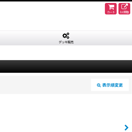
カート
ﾈｯﾄ買取
デッキ販売
表示順変更
閉じる