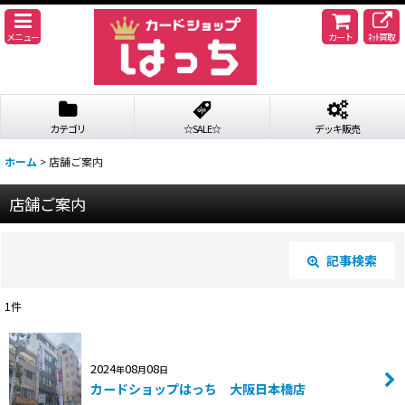
メニュー
カート
ﾈｯﾄ買取
カテゴリ
☆SALE☆
デッキ販売
ホーム
>
店舗ご案内
店舗ご案内
記事検索
閉じる
1
件
キーワード
:
2024
08
08
年
月
日
カテゴリ
:
カードショップはっち 大阪日本橋店