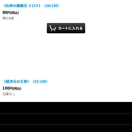
《仙界の麒麟児 ミロク》（20/105）
80
円
(税込)
残り8点
《超次元の王家》（15/105）
100
円
(税込)
在庫なし