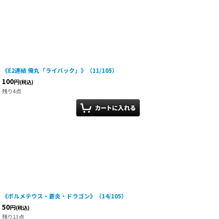
《E2連結 俺丸「ライバック」》（11/105）
100
円
(税込)
残り4点
《ボルメテウス・蒼炎・ドラゴン》（14/105）
50
円
(税込)
残り13点