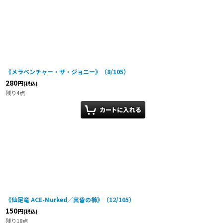
《メラベンチャー・ザ・ジョニー》（8/105）
280
円
(税込)
残り4点
《仙足竜 ACE-Murked／冥昏の櫛》（12/105）
150
円
(税込)
残り18点