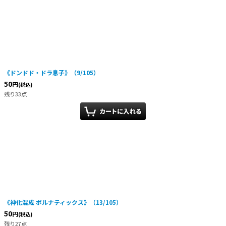
《ドンドド・ドラ息子》（9/105）
50
円
(税込)
残り33点
《神化混成 ボルナティックス》（13/105）
50
円
(税込)
残り27点