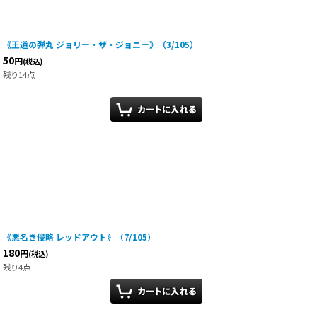
《王道の弾丸 ジョリー・ザ・ジョニー》（3/105）
50
円
(税込)
残り14点
《悪名き侵略 レッドアウト》（7/105）
180
円
(税込)
残り4点