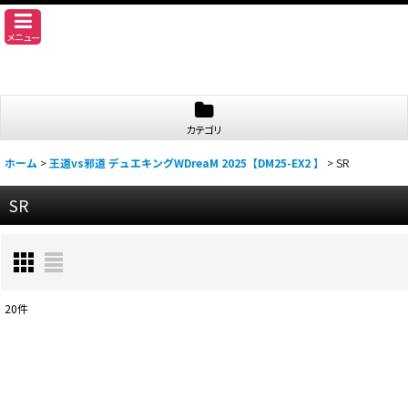
メニュー
カテゴリ
ホーム
>
王道vs邪道 デュエキングWDreaM 2025【DM25-EX2 】
>
SR
SR
20
件
表示数
:
並び順
: