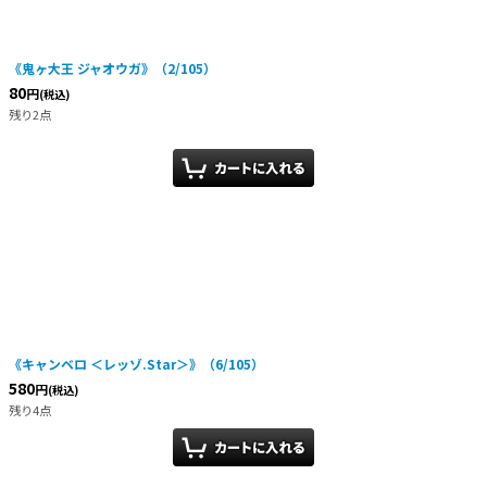
絞り込む
《鬼ヶ大王 ジャオウガ》（2/105）
80
円
(税込)
残り2点
《キャンベロ ＜レッゾ.Star＞》（6/105）
580
円
(税込)
残り4点