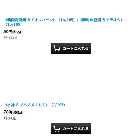
《覇闘将龍剣 ガイオウバーン》（1a/105）/《勝利の覇闘 ガイラオウ》
（1b/105）
50
円
(税込)
残り33点
《水神 ミヅハノメノカミ》（4/105）
780
円
(税込)
残り4点