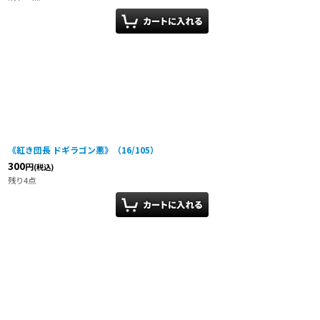
《紅き団長 ドギラゴン悪》（16/105）
300
円
(税込)
残り4点