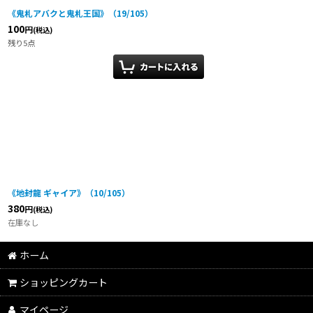
《鬼札アバクと鬼札王国》（19/105）
100
円
(税込)
残り5点
《地封龍 ギャイア》（10/105）
380
円
(税込)
在庫なし
ホーム
ショッピングカート
マイページ