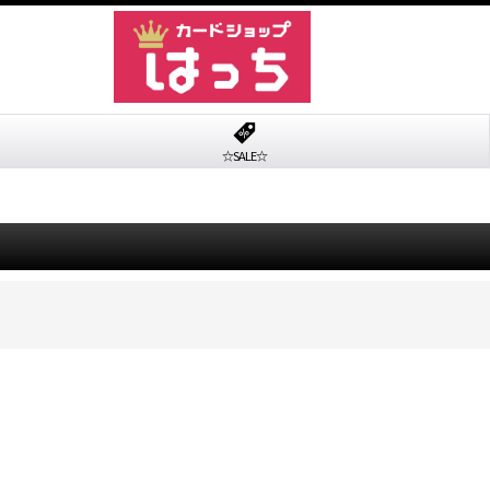
☆SALE☆