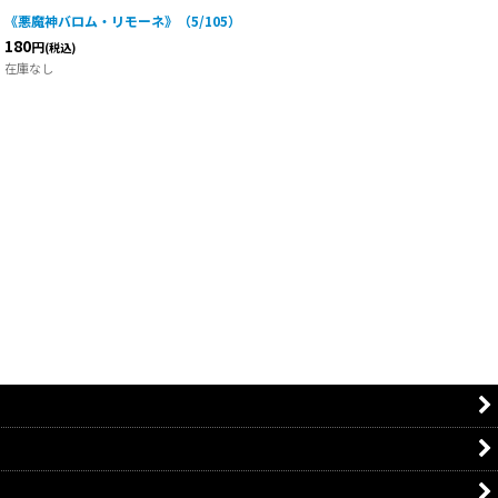
《悪魔神バロム・リモーネ》（5/105）
180
円
(税込)
在庫なし