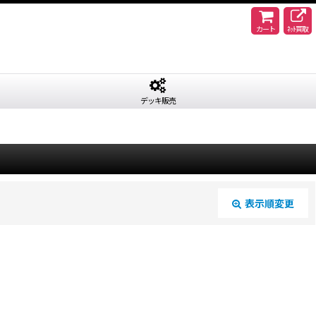
カート
ﾈｯﾄ買取
デッキ販売
表示順変更
閉じる