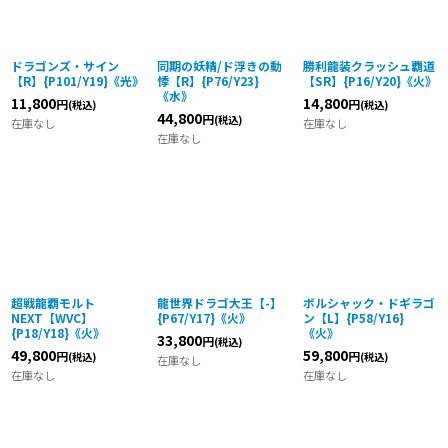
ドラゴンズ・サイン
同期の妖精/ド浮きの動
勝利龍装クラッシュ覇道
【R】{P101/Y19}《光》
悸【R】{P76/Y23}
【SR】{P16/Y20}《火》
《水》
11,800
14,800
円
円
(税込)
(税込)
44,800
円
(税込)
在庫なし
在庫なし
在庫なし
超戦龍覇モルト
龍世界ドラゴ大王【-】
ボルシャック・ドギラゴ
NEXT【WVC】
{P67/Y17}《火》
ン【L】{P58/Y16}
{P18/Y18}《火》
《火》
33,800
円
(税込)
49,800
59,800
円
円
(税込)
(税込)
在庫なし
在庫なし
在庫なし