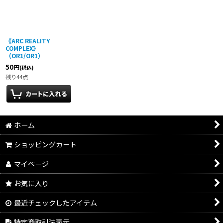
絞り込む
《ARC REALITY
COMPLEX》
（OR1/OR1）
50
円
(税込)
残り44点
ホーム
ショッピングカート
マイページ
お気に入り
最近チェックしたアイテム
特定商取引法表示