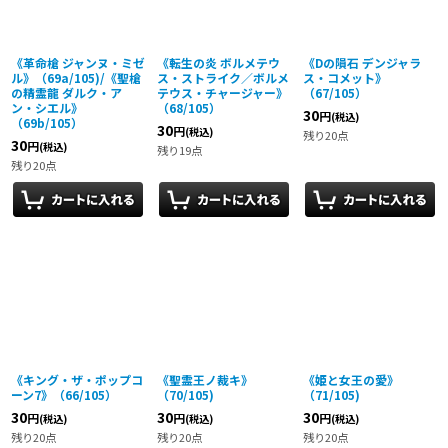
絞り込む
《革命槍 ジャンヌ・ミゼ
《転生の炎 ボルメテウ
《Dの隕石 デンジャラ
ル》（69a/105)/《聖槍
ス・ストライク／ボルメ
ス・コメット》
の精霊龍 ダルク・ア
テウス・チャージャー》
（67/105）
ン・シエル》
（68/105）
30
円
(税込)
（69b/105）
30
円
(税込)
残り20点
30
円
(税込)
残り19点
残り20点
《キング・ザ・ポップコ
《聖霊王ノ裁キ》
《姫と女王の愛》
ーン7》（66/105）
（70/105)
（71/105)
30
30
30
円
円
円
(税込)
(税込)
(税込)
残り20点
残り20点
残り20点