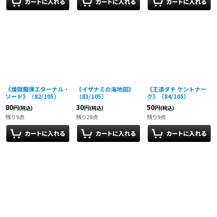
《煉獄魔弾エターナル・
《イザナミの海地図》
《王道ダチ ケントナー
ソード》（82/105）
（83/105）
ク》（84/105）
80
30
50
円
円
円
(税込)
(税込)
(税込)
残り9点
残り28点
残り9点