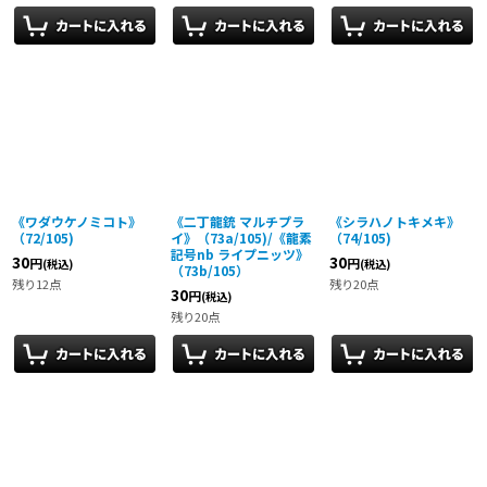
《ワダウケノミコト》
《二丁龍銃 マルチプラ
《シラハノトキメキ》
（72/105)
イ》（73a/105)/《龍素
（74/105)
記号nb ライプニッツ》
30
30
円
円
(税込)
(税込)
（73b/105）
残り12点
残り20点
30
円
(税込)
残り20点