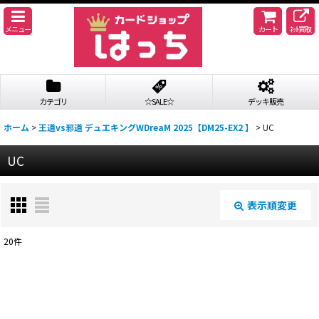
メニュー
カート
ﾈｯﾄ買取
カテゴリ
☆SALE☆
デッキ販売
ホーム
>
王道vs邪道 デュエキングWDreaM 2025【DM25-EX2 】
>
UC
UC
表示順変更
閉じる
20
件
表示数
:
並び順
: