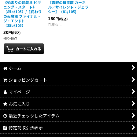
《始まりの龍装具 ビギ
《青寂の精霊龍 カーネ
ニング・スタート》
ル／サイレント・ジェラ
（85a/105）/《終わり
シー》（81/105)
の天魔龍 ファイナル・
180
円
(税込)
ジ・エンド》
在庫なし
（85b/105）
30
円
(税込)
残り40点
ホーム
ショッピングカート
マイページ
お気に入り
最近チェックしたアイテム
特定商取引法表示