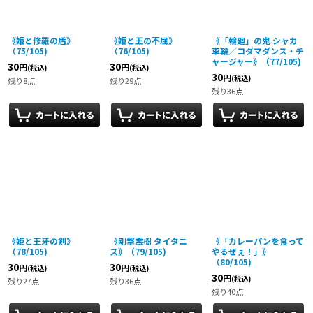
《姫と修羅の盾》
《姫と王の不屈》
《「輪廻」の鬼 シャカ
（75/105)
（76/105)
車輪／コダマダンス・チ
ャージャー》（77/105)
30
30
円
円
(税込)
(税込)
30
円
(税込)
残り8点
残り29点
残り36点
《姫と王牙の剣》
《剛撃霊樹 タイタニ
《「カレーパンを食って
（78/105)
ス》（79/105)
やるぜぇ！」》
（80/105)
30
30
円
円
(税込)
(税込)
30
円
(税込)
残り27点
残り36点
残り40点