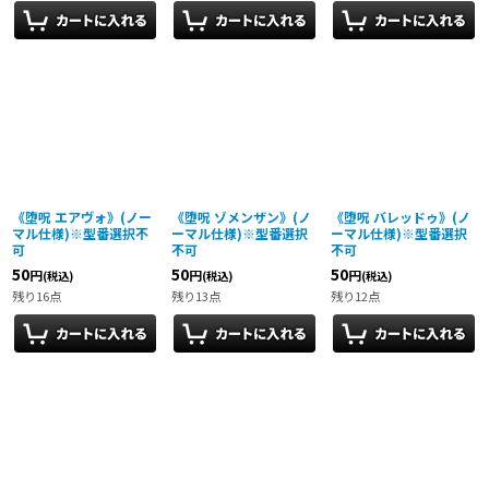
《堕呪 エアヴォ》(ノー
《堕呪 ゾメンザン》(ノ
《堕呪 バレッドゥ》(ノ
マル仕様)※型番選択不
ーマル仕様)※型番選択
ーマル仕様)※型番選択
可
不可
不可
50
50
50
円
円
円
(税込)
(税込)
(税込)
残り16点
残り13点
残り12点