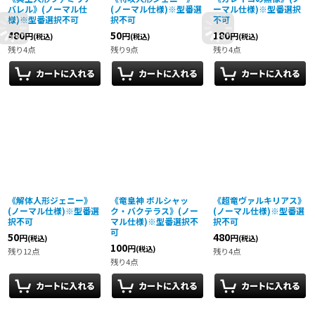
バレル》(ノーマル仕
(ノーマル仕様)※型番選
ーマル仕様)※型番選択
様)※型番選択不可
択不可
不可
480
50
180
円
円
円
(税込)
(税込)
(税込)
残り4点
残り9点
残り4点
《解体人形ジェニー》
《竜皇神 ボルシャッ
《超竜ヴァルキリアス》
(ノーマル仕様)※型番選
ク・バクテラス》(ノー
(ノーマル仕様)※型番選
択不可
マル仕様)※型番選択不
択不可
可
50
480
円
円
(税込)
(税込)
100
円
(税込)
残り12点
残り4点
残り4点