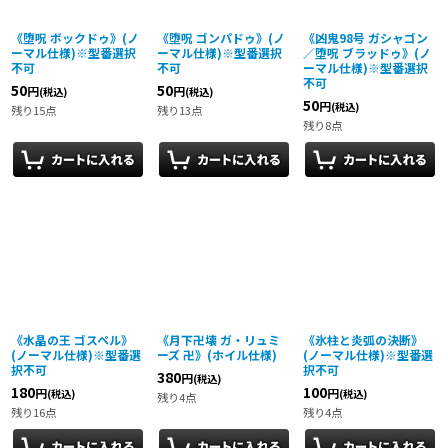
《堕呪 ボックドゥ》(ノ
《堕呪 ゴンパドゥ》(ノ
《凶鬼98号 ガシャゴン
ーマル仕様)※型番選択
ーマル仕様)※型番選択
／堕呪 ブラッドゥ》(ノ
不可
不可
ーマル仕様)※型番選択
不可
50
50
円
円
(税込)
(税込)
50
円
(税込)
残り15点
残り13点
残り8点
《水晶の王 ゴスペル》
《月下卍壊 ガ・リュミ
《氷柱と炎弧の決断》
(ノーマル仕様)※型番選
ーズ 卍》(ホイル仕様)
(ノーマル仕様)※型番選
択不可
択不可
380
円
(税込)
180
100
円
円
(税込)
(税込)
残り4点
残り16点
残り4点