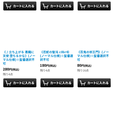
《♪立ち上がる 悪魔に
《忍蛇の聖沌 c0br4》
《百鬼の邪王門》(ノー
天使 堕ちるかな》(ノー
(ノーマル仕様)※型番選
マル仕様)※型番選択不
マル仕様)※型番選択不
択不可
可
可
180
80
円
円
(税込)
(税込)
280
円
(税込)
残り4点
残り16点
残り4点