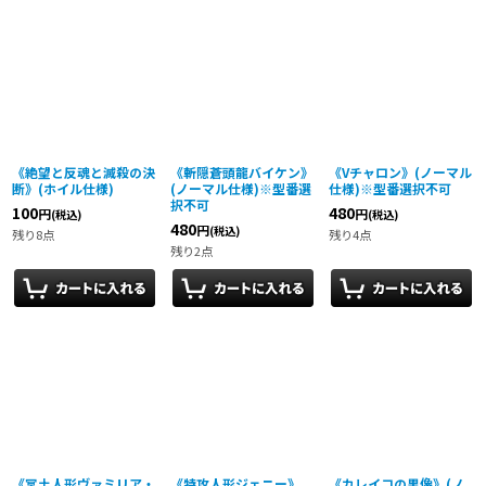
《絶望と反魂と滅殺の決
《斬隠蒼頭龍バイケン》
《Vチャロン》(ノーマル
断》(ホイル仕様)
(ノーマル仕様)※型番選
仕様)※型番選択不可
択不可
100
480
円
円
(税込)
(税込)
480
円
(税込)
残り8点
残り4点
残り2点
《冥土人形ヴァミリア・
《特攻人形ジェニー》
《カレイコの黒像》(ノ