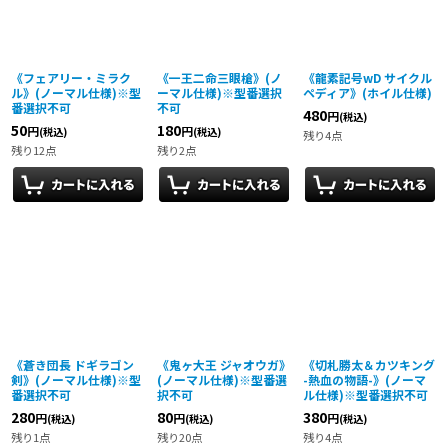
《フェアリー・ミラク
《一王二命三眼槍》(ノ
《龍素記号wD サイクル
ル》(ノーマル仕様)※型
ーマル仕様)※型番選択
ペディア》(ホイル仕様)
番選択不可
不可
480
円
(税込)
50
180
円
円
(税込)
(税込)
残り4点
残り12点
残り2点
《蒼き団長 ドギラゴン
《鬼ヶ大王 ジャオウガ》
《切札勝太＆カツキング
剣》(ノーマル仕様)※型
(ノーマル仕様)※型番選
-熱血の物語-》(ノーマ
番選択不可
択不可
ル仕様)※型番選択不可
280
80
380
円
円
円
(税込)
(税込)
(税込)
残り1点
残り20点
残り4点