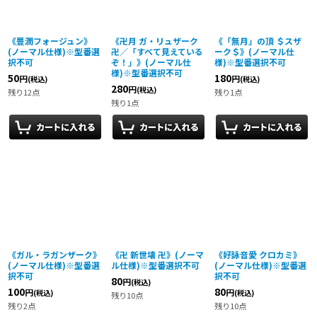
《豊潤フォージュン》
《卍月 ガ・リュザーク
《「無月」の頂 ＄スザ
(ノーマル仕様)※型番選
卍／「すべて見えている
ーク＄》(ノーマル仕
択不可
ぞ！」》(ノーマル仕
様)※型番選択不可
様)※型番選択不可
50
180
円
円
(税込)
(税込)
280
円
(税込)
残り12点
残り1点
残り1点
《ガル・ラガンザーク》
《卍 新世壊 卍》(ノーマ
《好詠音愛 クロカミ》
(ノーマル仕様)※型番選
ル仕様)※型番選択不可
(ノーマル仕様)※型番選
択不可
択不可
80
円
(税込)
100
80
円
円
(税込)
(税込)
残り10点
残り2点
残り10点