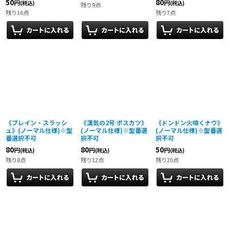
50
80
円
円
(税込)
(税込)
残り9点
残り16点
残り7点
《ブレイン・スラッシ
《漢気の2号 ボスカツ》
《ドンドン火噴くナウ》
ュ》(ノーマル仕様)※型
(ノーマル仕様)※型番選
(ノーマル仕様)※型番選
番選択不可
択不可
択不可
80
80
50
円
円
円
(税込)
(税込)
(税込)
残り8点
残り12点
残り20点