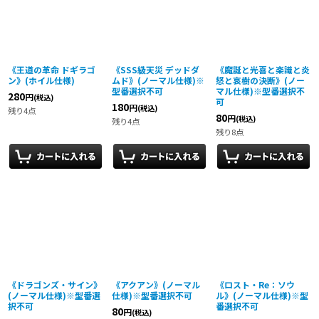
《王道の革命 ドギラゴ
《SSS級天災 デッドダ
《魔誕と光喜と楽識と炎
ン》(ホイル仕様)
ムド》(ノーマル仕様)※
怒と哀樹の決断》(ノー
型番選択不可
マル仕様)※型番選択不
280
円
(税込)
可
180
円
(税込)
残り4点
80
円
(税込)
残り4点
残り8点
《ドラゴンズ・サイン》
《アクアン》(ノーマル
《ロスト・Re：ソウ
(ノーマル仕様)※型番選
仕様)※型番選択不可
ル》(ノーマル仕様)※型
択不可
番選択不可
80
円
(税込)