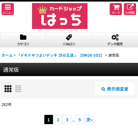
メニュー
カート
ﾈｯﾄ買取
カテゴリ
☆SALE☆
デッキ販売
ホーム
>
「ドキドキつよいデッキ 25の王道 」【DM26-SD1】
>
通常版
通常版
表示順変更
閉じる
282
件
表示数
:
1
2
3
...
5
次
»
並び順
: