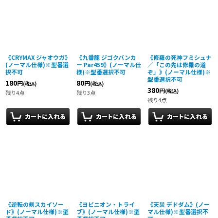
絞り込む
《CRYMAX ジャオウガ》
《九番龍 ジゴクバンカ
《修羅の死神フミシュナ
(ノーマル仕様)※型番選
ー Par459》(ノーマル仕
／「この先は修羅の道
択不可
様)※型番選択不可
ぞ」》(ノーマル仕様)※
型番選択不可
180
80
円
円
(税込)
(税込)
380
円
(税込)
残り4点
残り3点
残り4点
《逆転の剣スカイソー
《ヨビニオン・トライ
《天災 デドダム》(ノー
ド》(ノーマル仕様)※型
ブ》(ノーマル仕様)※型
マル仕様)※型番選択不