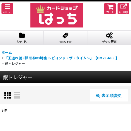
メニュー
カート
ﾈｯﾄ買取
カテゴリ
☆SALE☆
デッキ販売
ホーム
>
「王道W 第3弾 邪神vs時皇 〜ビヨンド・ザ・タイム〜」【DM25-RP3 】
>
銀トレジャー
銀トレジャー
表示順変更
閉じる
9
件
表示数
: