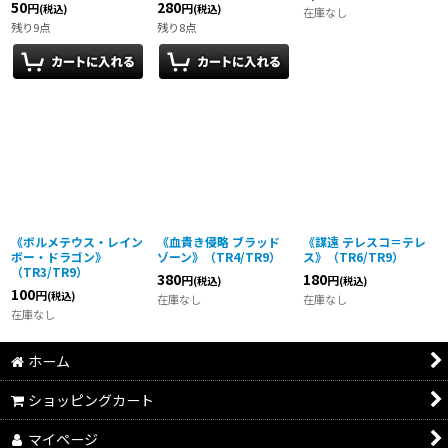
50
280
円
円
(税込)
(税込)
在庫なし
残り9点
残り8点
《ボルメテウス・レイン
《血貴き侵略 ブラッド
《謀遠 テレスコ＝テレ
ボー・ドラゴン》
ゾーン》（TR4/TR9）
ス》（TR6/TR9）
（TR3/TR9）
380
180
円
円
(税込)
(税込)
100
円
(税込)
在庫なし
在庫なし
在庫なし
ホーム
ショッピングカート
マイページ