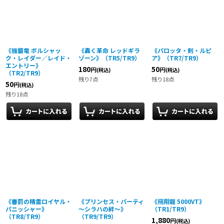
並び順
:
絞り込む
《強襲竜 ボルシャッ
《轟く革命 レッドギラ
《パロッタ・剣・ルピ
ク・レイダー／レイド・
ゾーン》（TR5/TR9）
ア》（TR7/TR9）
エントリー》
180
50
円
円
(税込)
(税込)
（TR2/TR9）
残り7点
残り18点
50
円
(税込)
残り18点
《審罰の精霊ロイヤル・
《プリンセス・パーティ
《飛翔龍 5000VT》
パニッシャー》
〜シラハの絆〜》
（TR1/TR9）
（TR8/TR9）
（TR9/TR9）
1,880
円
(税込)