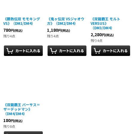
絞り込む
《勝熱伝双 モモキング
《鬼ヶ伝双 VSジャオウ
《双龍覇王 モルト
VS》（DM1/DM4）
ガ》（DM2/DM4）
VERSUS》
（DM3/DM4）
780
1,180
円
円
(税込)
(税込)
2,280
円
(税込)
残り4点
残り4点
残り4点
《双龍覇王 バーサス＝
ザ＝デッドマン》
（DM4/DM4）
180
円
(税込)
残り8点