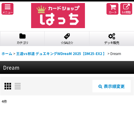
メニュー
カート
ﾈｯﾄ買取
カテゴリ
☆SALE☆
デッキ販売
ホーム
>
王道vs邪道 デュエキングWDreaM 2025【DM25-EX2 】
>
Dream
Dream
表示順変更
閉じる
4
件
表示数
:
並び順
: