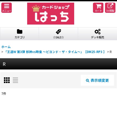
メニュー
カート
ﾈｯﾄ買取
カテゴリ
☆SALE☆
デッキ販売
ホーム
>
「王道W 第3弾 邪神vs時皇 〜ビヨンド・ザ・タイム〜」【DM25-RP3 】
>
R
R
表示順変更
閉じる
7
件
表示数
:
並び順
: