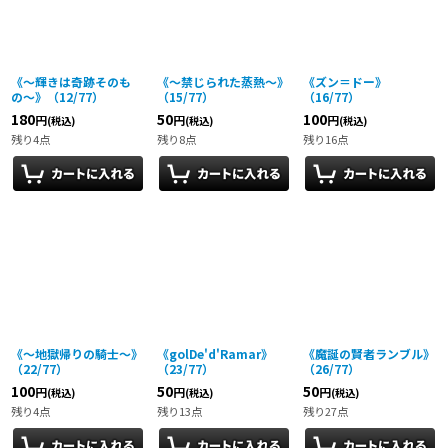
絞り込む
《〜輝きは奇跡そのも
《〜禁じられた蒸熱〜》
《ズン＝ドー》
の〜》（12/77）
（15/77）
（16/77）
180
50
100
円
円
円
(税込)
(税込)
(税込)
残り4点
残り8点
残り16点
《〜地獄帰りの騎士〜》
《golDe'd'Ramar》
《魔誕の賢者ランブル》
（22/77）
（23/77）
（26/77）
100
50
50
円
円
円
(税込)
(税込)
(税込)
残り4点
残り13点
残り27点