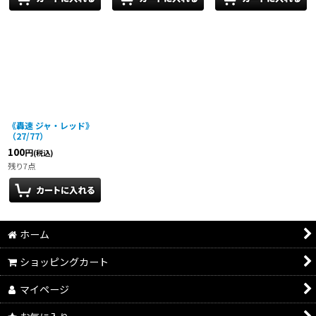
《轟速 ジャ・レッド》
（27/77）
100
円
(税込)
残り7点
ホーム
ショッピングカート
マイページ