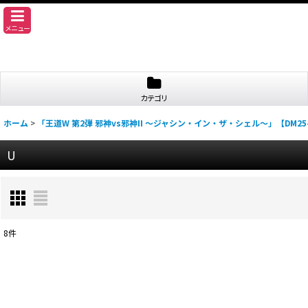
メニュー
カテゴリ
ホーム
>
「王道W 第2弾 邪神vs邪神II 〜ジャシン・イン・ザ・シェル〜」【DM25-
U
8
件
表示数
:
並び順
: