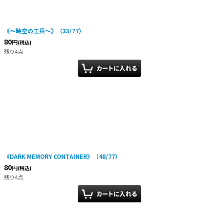
絞り込む
《〜時空の工兵〜》（33/77）
80
円
(税込)
残り4点
《DARK MEMORY CONTAINER》（48/77）
80
円
(税込)
残り4点