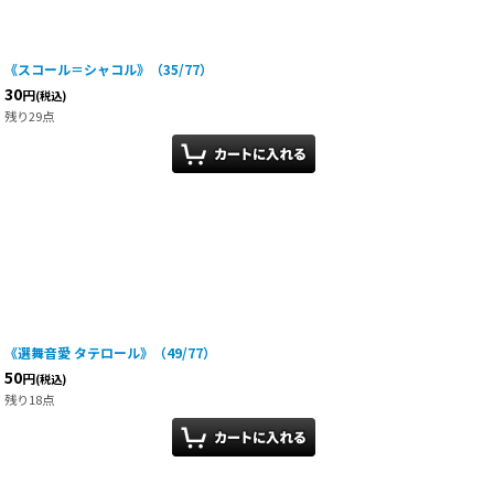
《スコール＝シャコル》（35/77）
30
円
(税込)
残り29点
《選舞音愛 タテロール》（49/77）
50
円
(税込)
残り18点