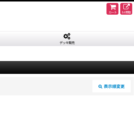
カート
ﾈｯﾄ買取
デッキ販売
表示順変更
閉じる