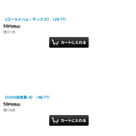
《ゴールドハム・サックス》（29/77）
50
円
(税込)
残り7点
《USHI和歌轟-8》（46/77）
50
円
(税込)
残り8点