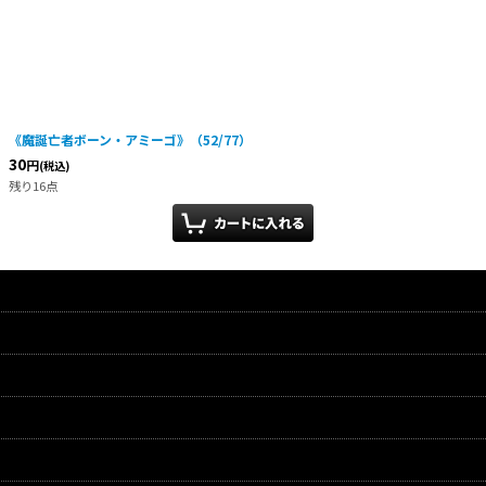
《魔誕亡者ボーン・アミーゴ》（52/77）
30
円
(税込)
残り16点