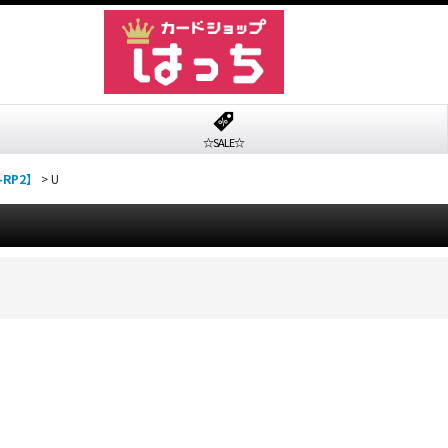
☆SALE☆
RP2】
>
U