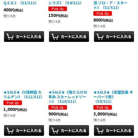
Q.E.D.》（S3/S11）
シラズ》（S4/S11）
頂 ゾロ・ア・スター
ト》（S1/S11）
400
円
(税込)
150
円
残り8点
(税込)
800
円
(税込)
残り4点
残り4点
★SALE★《V頂神話 カ
★SALE★《傷だらけの
★SALE★《完璧団長 オ
ツムゲン》（S11/S11）
革命 スカーレッドゾー
ーパーツ銃》
ン》（S10/S11）
（S9/S11）
1,000
円
(税込)
900
3,800
円
円
(税込)
(税込)
残り4点
残り4点
残り4点