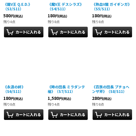
《龍V王 Q.E.D.》
《魔V王 デスシラズ》
《熱血V龍 ガイギンガ》
（S3/S11）
（S4/S11）
（S5/S11）
580
180
180
円
円
円
(税込)
(税込)
(税込)
残り4点
残り8点
残り8点
《永遠の絆》
《時の団長 ミラダンテ
《百族の団長 プチョヘ
（S6/S11）
槍》（S7/S11）
ンザ斧》（S8/S11）
180
1,580
280
円
円
円
(税込)
(税込)
(税込)
残り8点
残り4点
残り8点