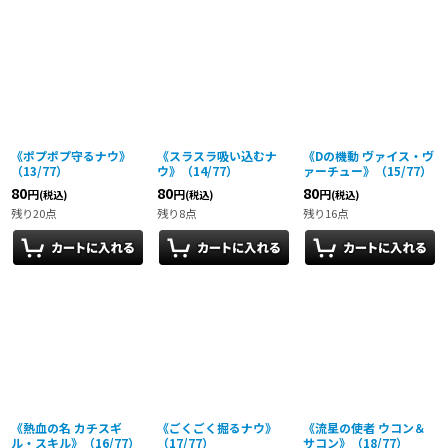
《ポプポプ守るナウ》
《スラスラ吸い込むナ
《Dの機動 ヴァイス・ヴ
（13/77）
ウ》（14/77）
ァーチュー》（15/77）
80
80
80
円
円
円
(税込)
(税込)
(税込)
残り20点
残り8点
残り16点
《熱血の名 カチスギ
《ごくごく掘るナウ》
《流星の使者 ウコン＆
ル・スキル》（16/77）
（17/77）
サコン》（18/77）