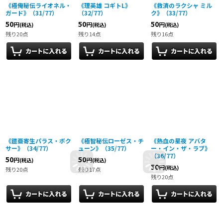
《極俺秘伝ライオネル・
《理英雄 コギトL》
《救済のラクシャ ミル
ガード》（31/77）
（32/77）
ク》（33/77）
50
50
50
円
円
円
(税込)
(税込)
(税込)
残り20点
残り14点
残り16点
《鎧亜寄生パラス・ボク
《極智秘伝ローゼス・チ
《熱血の星夜 アバタ
サー》（34/77）
ューン》（35/77）
ー・イン・ザ・ラブ》
（36/77）
50
50
円
円
(税込)
(税込)
50
円
(税込)
残り20点
残り17点
残り20点