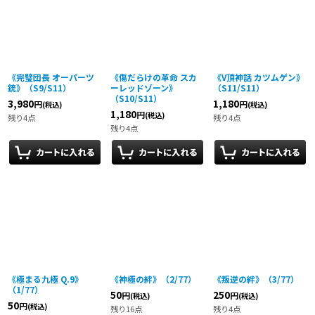
《完璧団長 オーパーツ
《傷だらけの革命 スカ
《V頂神話 カツムゲン》
銃》（S9/S11）
ーレッドゾーン》
（S11/S11）
（S10/S11）
3,980
1,180
円
円
(税込)
(税込)
1,180
円
(税込)
残り4点
残り4点
残り4点
《極まる九極 Q.9》
《神極の絆》（2/77）
《叛逆の絆》（3/77）
（1/77）
50
250
円
円
(税込)
(税込)
50
円
(税込)
残り16点
残り4点