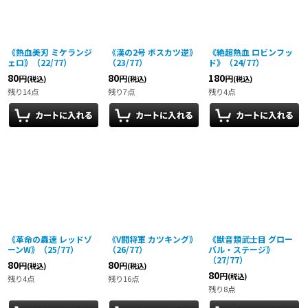
《熱血美刃 ミケランジ
《漢の2号 ボスカツ逆》
《絶超熱血 ロビンフッ
ェロ》（22/77）
（23/77）
ド》（24/77）
80
80
180
円
円
円
(税込)
(税込)
(税込)
残り14点
残り7点
残り4点
《革命の轟速 レッドゾ
《V闘将軍 カツキング》
《獣音類武士目 グロー
ーンW》（25/77）
（26/77）
バル・ステージ》
（27/77）
80
80
円
円
(税込)
(税込)
80
円
(税込)
残り4点
残り16点
残り8点