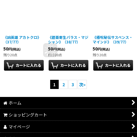
《凶英雄 アカトクロ》
《鎧亜寄生パラス・マジ
《極呪秘伝サスペンス・
（37/77）
シャン》（38/77）
マインド》（39/77）
50
50
50
円
円
円
(税込)
(税込)
(税込)
残り20点
残り20点
残り20点
1
2
3
次
»
ホーム
ショッピングカート
マイページ