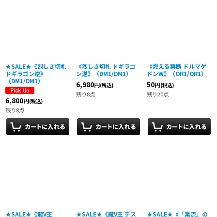
並び順
:
絞り込む
★SALE★《烈しき切札
《烈しき切札 ドギラゴ
《燃える禁断 ドルマゲ
ドギラゴン逆》
ン逆》（DM1/DM1）
ドンW》（OR1/OR1）
（DM1/DM1）
6,980
50
円
円
(税込)
(税込)
残り8点
残り20点
6,800
円
(税込)
残り8点
★SALE★《龍V王
★SALE★《魔V王 デス
★SALE★《「業流」の