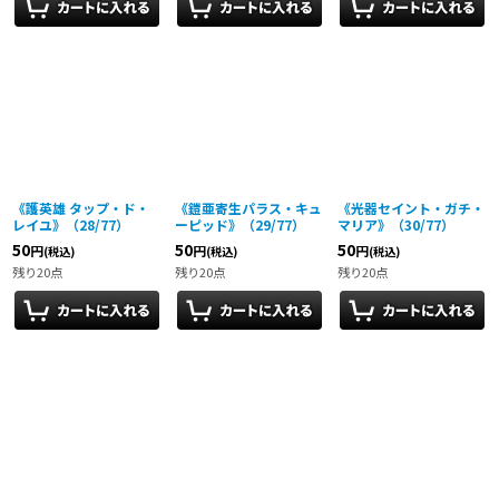
《護英雄 タップ・ド・
《鎧亜寄生パラス・キュ
《光器セイント・ガチ・
レイユ》（28/77）
ーピッド》（29/77）
マリア》（30/77）
50
50
50
円
円
円
(税込)
(税込)
(税込)
残り20点
残り20点
残り20点