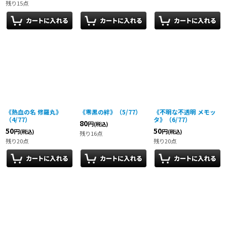
残り15点
《熱血の名 修羅丸》
《零黒の絆》（5/77）
《不明な不透明 メモッ
（4/77）
タ》（6/77）
80
円
(税込)
50
50
円
円
(税込)
(税込)
残り16点
残り20点
残り20点