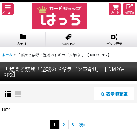
メニュー
カート
ﾈｯﾄ買取
カテゴリ
☆SALE☆
デッキ販売
ホーム
>
「 燃えろ禁断！逆転のドギラゴン革命!!」【 DM26-RP2】
「 燃えろ禁断！逆転のドギラゴン革命!!」【 DM26-
RP2】
表示順変更
閉じる
167
件
サブカテゴリ
:
1
2
3
次
»
表示数
: