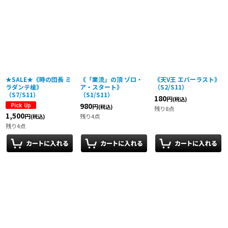
★SALE★《時の団長 ミ
《「業流」の頂 ゾロ・
《天V王 エバーラスト》
ラダンテ槍》
ア・スタート》
（S2/S11）
（S7/S11）
（S1/S11）
180
円
(税込)
980
円
(税込)
残り8点
1,500
円
残り4点
(税込)
残り4点