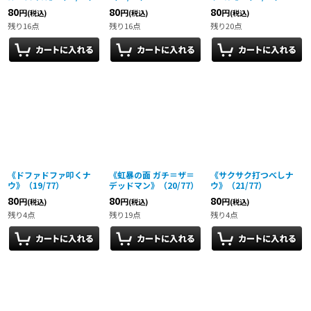
80
80
80
円
円
円
(税込)
(税込)
(税込)
残り16点
残り16点
残り20点
《ドファドファ叩くナ
《虹暴の面 ガチ＝ザ＝
《サクサク打つべしナ
ウ》（19/77）
デッドマン》（20/77）
ウ》（21/77）
80
80
80
円
円
円
(税込)
(税込)
(税込)
残り4点
残り19点
残り4点