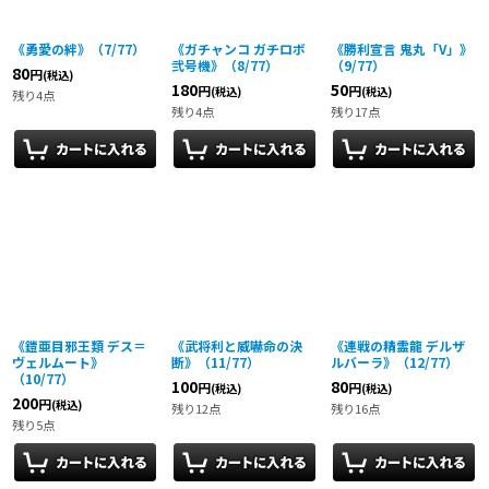
《勇愛の絆》（7/77）
《ガチャンコ ガチロボ
《勝利宣言 鬼丸「V」》
弐号機》（8/77）
（9/77）
80
円
(税込)
180
50
円
円
(税込)
(税込)
残り4点
残り4点
残り17点
《鎧亜目邪王類 デス＝
《武将利と威嚇命の決
《連戦の精霊龍 デルザ
ヴェルムート》
断》（11/77）
ルバーラ》（12/77）
（10/77）
100
80
円
円
(税込)
(税込)
200
円
(税込)
残り12点
残り16点
残り5点