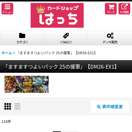
メニュー
カート
ﾈｯﾄ買取
カテゴリ
☆SALE☆
デッキ販売
ホーム
>
「ますますつよいパック 25の援軍」【DM26-EX1】
「ますますつよいパック 25の援軍」【DM26-EX1】
表示順変更
閉じる
110
件
サブカテゴリ
: