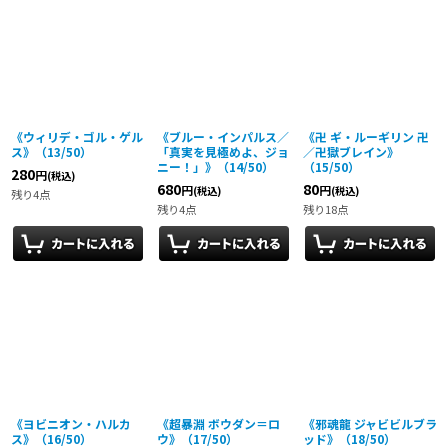
《ウィリデ・ゴル・ゲル
《ブルー・インパルス／
《卍 ギ・ルーギリン 卍
ス》（13/50）
「真実を見極めよ、ジョ
／卍獄ブレイン》
ニー！」》（14/50）
（15/50）
280
円
(税込)
680
80
円
円
(税込)
(税込)
残り4点
残り4点
残り18点
《ヨビニオン・ハルカ
《超暴淵 ボウダン＝ロ
《邪魂龍 ジャビビルブラ
ス》（16/50）
ウ》（17/50）
ッド》（18/50）