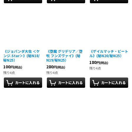
《ジョパンダ大佐 ＜ケ
《堕魔 グリデリア／堕
《ゲイルマッチ・ビート
ンジ.Star＞》(秘N18/
呪 フンズヴァイ》(秘
ル》(秘N20/秘N25）
秘N25）
N19/秘N25）
180
円
(税込)
100
280
円
円
(税込)
(税込)
残り4点
残り4点
残り4点