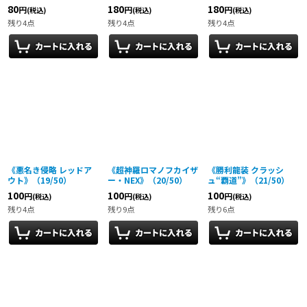
80
180
180
円
円
円
(税込)
(税込)
(税込)
残り4点
残り4点
残り4点
《悪名き侵略 レッドア
《超神羅ロマノフカイザ
《勝利龍装 クラッシ
ウト》（19/50）
ー・NEX》（20/50）
ュ“覇道”》（21/50）
100
100
100
円
円
円
(税込)
(税込)
(税込)
残り4点
残り9点
残り6点