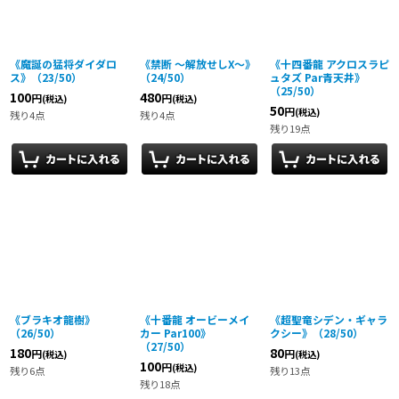
《魔誕の猛将ダイダロ
《禁断 〜解放せしX〜》
《十四番龍 アクロスラピ
ス》（23/50）
（24/50）
ュタズ Par青天井》
（25/50）
100
480
円
円
(税込)
(税込)
50
円
(税込)
残り4点
残り4点
残り19点
《ブラキオ龍樹》
《十番龍 オービーメイ
《超聖竜シデン・ギャラ
（26/50）
カー Par100》
クシー》（28/50）
（27/50）
180
80
円
円
(税込)
(税込)
100
円
(税込)
残り6点
残り13点
残り18点