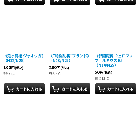
《鬼ヶ魔槍 ジャオウガ》
《”絶闘乱襲”ブランド》
《邪闘魔縛 ウェロマノ
（N12/N25）
（N13/N25）
フ＝ルキウス B》
（N14/N25）
100
280
円
円
(税込)
(税込)
50
円
(税込)
残り4点
残り4点
残り12点