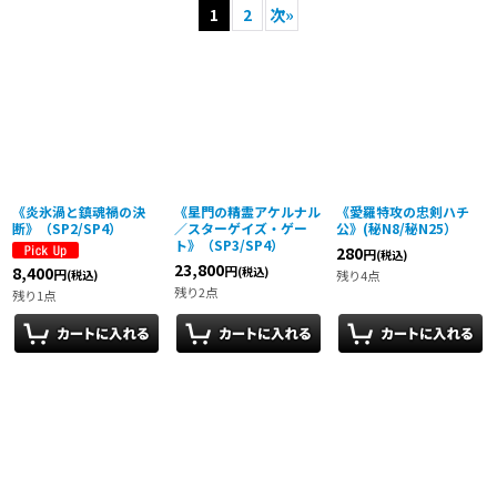
1
2
次
»
表示数
:
並び順
:
絞り込む
《炎氷渦と鎮魂禍の決
《星門の精霊アケルナル
《愛羅特攻の忠剣ハチ
断》（SP2/SP4）
／スターゲイズ・ゲー
公》(秘N8/秘N25）
ト》（SP3/SP4）
280
円
(税込)
23,800
円
8,400
(税込)
円
残り4点
(税込)
残り2点
残り1点