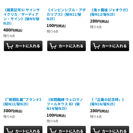
《龍素記号Si サインサ
《インビンシブル・アポ
《鬼ヶ魔槍 ジャオウガ》
イクリカ／ザーディア
カリプス》(秘N11/秘
(秘N12/秘N25）
ン・サイン》(秘N9/秘
N25）
280
円
(税込)
N25）
100
円
(税込)
残り4点
480
円
(税込)
残り4点
残り4点
《”絶闘乱襲”ブランド》
《邪闘魔縛 ウェロマノ
《「正義の記念碑」》
(秘N13/秘N25）
フ＝ルキウス B》(秘
(秘N16/秘N25）
N14/秘N25）
380
280
円
円
(税込)
(税込)
100
円
(税込)
残り4点
残り4点
残り4点