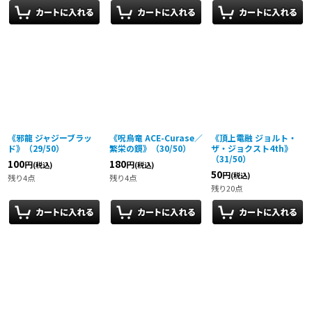
《邪龍 ジャジーブラッ
《呪烏竜 ACE-Curase／
《頂上電融 ジョルト・
ド》（29/50）
繁栄の鏡》（30/50）
ザ・ジョクスト4th》
（31/50）
100
180
円
円
(税込)
(税込)
50
円
(税込)
残り4点
残り4点
残り20点