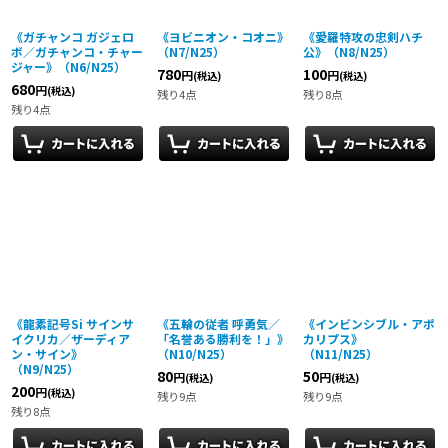
《ガチャンコ ガジェロ
《ヨビニオン・コオニ》
《愛羅特攻の忠剣ハチ
ボ／ガチャンコ・チャー
（N7/N25）
公》（N8/N25）
ジャー》（N6/N25）
780
100
円
円
(税込)
(税込)
680
円
(税込)
残り4点
残り8点
残り4点
《龍素記号Si サインサ
《五輪の従者 呼勇気／
《インビンシブル・アポ
イクリカ／ザーディア
「名誉ある勝利を！」》
カリプス》
ン・サイン》
（N10/N25）
（N11/N25）
（N9/N25）
80
50
円
円
(税込)
(税込)
200
円
(税込)
残り9点
残り9点
残り8点