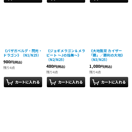
《バザガベルグ・閃光・
《ジョギメラゴン＆メラ
《大地無双 カイザー
ドラゴン》（N1/N25）
ビート 〜Jの焔舞〜》
「勝」／勝利の大地》
（N2/N25）
（N3/N25）
980
円
(税込)
480
1,080
円
円
(税込)
(税込)
残り4点
残り4点
残り4点