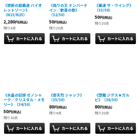
《禁断の超轟速 バイオ
《偽りの王 ナンバーナ
《翼速 ザ・ウイング》
レットゾーン》
イン／歓喜の歌》
（33/50）
（N15/N25）
（32/50）
50
円
(税込)
2,280
50
円
円
(税込)
(税込)
残り20点
残り4点
残り20点
《水晶の記録 ゼノシャ
《奇天烈 シャッフ》
《堕魔 ジグス★ガル
ーク／クリスタル・メモ
（35/50）
ビ》（36/50）
リー》（34/50）
80
80
円
円
(税込)
(税込)
50
円
(税込)
残り4点
残り20点
残り16点