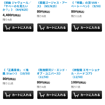
《邪幽 ジャヴェール／
《星龍ゴージャス・アー
《「修羅」の頂 VAN・
「ヤベーのを見たい
ス》（N5/N25）
ベートーベン》（9/50）
か？」》（N4/N25）
80
80
円
円
(税込)
(税込)
4,480
円
(税込)
残り8点
残り11点
残り4点
《「正義星帝」 ＜鬼
《無限銀河ジ・エンド・
《神聖龍 エモーショナ
羅.Star＞》（10/50）
オブ・ユニバース》
ル・ハードコア》
（11/50）
（12/50）
80
円
(税込)
80
100
円
円
(税込)
(税込)
残り11点
残り4点
残り7点