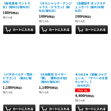
《般若真城 マントラ
《ボルシャック・デンジ
《芸魔猛牛 オックスチ
丸》(秘N22/秘N25）
ャラス・ドラゴン》(秘
ェッカー》(秘N24/秘
N23/秘N25）
N25）
180
円
(税込)
100
100
円
円
(税込)
(税込)
残り4点
残り4点
残り4点
《バザガベルグ・閃光・
《大地無双 カイザー
★SALE★《邪幽 ジャヴ
ドラゴン》（秘N1/秘
「勝」／勝利の大地》
ェール／「ヤベーのを見
N25）
（秘N3/秘N25）
たいか？」》
（N4/N25）
1,180
1,180
円
円
(税込)
(税込)
残り4点
残り4点
4,400
円
(税込)
残り4点