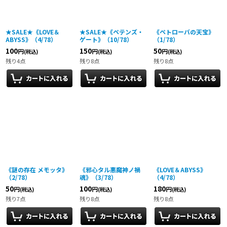
絞り込む
★SALE★《LOVE＆
★SALE★《ペテンズ・
《ペトローバの天宝》
ABYSS》（4/78）
ゲート》（10/78）
（1/78）
100
150
50
円
円
円
(税込)
(税込)
(税込)
残り4点
残り8点
残り8点
《謎の存在 メモッタ》
《邪心タル悪魔神ノ禍
《LOVE＆ABYSS》
（2/78）
魂》（3/78）
（4/78）
50
100
180
円
円
円
(税込)
(税込)
(税込)
残り7点
残り8点
残り8点