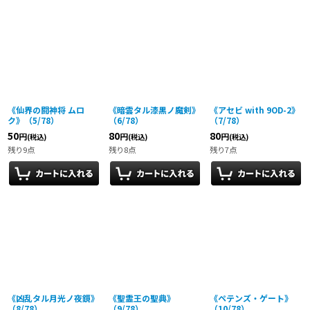
《仙界の闘神将 ムロ
《暗雲タル漆黒ノ魔剣》
《アセビ with 9OD-2》
ク》（5/78）
（6/78）
（7/78）
50
80
80
円
円
円
(税込)
(税込)
(税込)
残り9点
残り8点
残り7点
《凶乱タル月光ノ夜鏡》
《聖霊王の聖典》
《ペテンズ・ゲート》
（8/78）
（9/78）
（10/78）