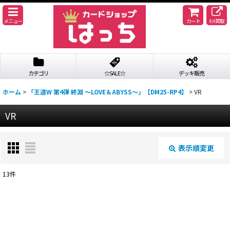
メニュー
カート
ﾈｯﾄ買取
カテゴリ
☆SALE☆
デッキ販売
ホーム
>
「王道W 第4弾 終淵 〜LOVE＆ABYSS〜」【DM25-RP4】
>
VR
VR
表示順変更
閉じる
13
件
表示数
:
並び順
: