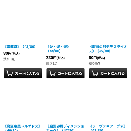
《逢邪時》（43/80）
《愛・爆・発》
《魔誕の邪剣デスライオ
（44/80）
ス》（45/80）
80
円
(税込)
280
80
円
円
(税込)
(税込)
残り8点
残り8点
残り8点
《魔誕竜凰ドルゲドス》
《魔誕邪脚ディメンジョ
《ラーヴァ＝アーヴァ》
（46/80）
ネーク》（47/80）
（48/80）