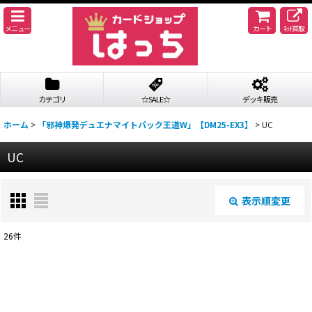
メニュー
カート
ﾈｯﾄ買取
カテゴリ
☆SALE☆
デッキ販売
ホーム
>
「邪神爆発デュエナマイトパック王道W」【DM25-EX3】
>
UC
UC
表示順変更
閉じる
26
件
表示数
:
並び順
: