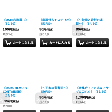
《USHI和歌轟-8》
《魔誕怪人モステリオ》
《〜破壊と殺戮の連
（52/80）
（53/80）
鎖〜》（54/80）
100
80
80
円
円
円
(税込)
(税込)
(税込)
残り3点
残り8点
残り8点
《DARK MEMORY
《〜王家の御曹司〜》
《大集合！アカネ＆アサ
CONTAINER》
（56/80）
ギ＆コハク》（57/80）
（55/80）
80
1,280
円
円
(税込)
(税込)
380
円
(税込)
残り8点
残り4点
残り8点