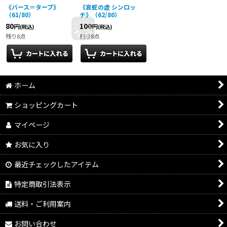
《バース＝ターブ》
《哀蛇の虚 シンロッ
（61/80）
チ》（62/80）
80
100
円
円
(税込)
(税込)
残り8点
残り8点
ホーム
ショッピングカート
マイページ
お気に入り
最近チェックしたアイテム
特定商取引法表示
送料・ご利用案内
お問い合わせ