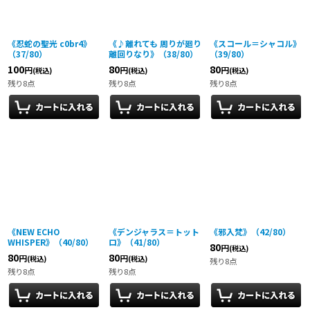
絞り込む
《忍蛇の聖光 c0br4》
《♪離れても 周りが廻り
《スコール＝シャコル》
（37/80）
離回りなり》（38/80）
（39/80）
100
80
80
円
円
円
(税込)
(税込)
(税込)
残り8点
残り8点
残り8点
《NEW ECHO
《デンジャラス＝トット
《邪入梵》（42/80）
WHISPER》（40/80）
ロ》（41/80）
80
円
(税込)
80
80
円
円
(税込)
(税込)
残り8点
残り8点
残り8点