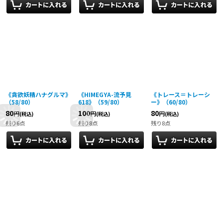
《貪欲妖精ハナグルマ》
《HIMEGYA-流予見
《トレース＝トレーシ
（58/80）
618》（59/80）
ー》（60/80）
80
100
80
円
円
円
(税込)
(税込)
(税込)
残り6点
残り8点
残り8点