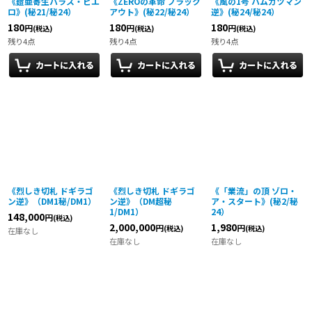
《鎧亜寄生パラス・ピエ
《ZEROの革命 ブラック
《風の1号 ハムカツマン
ロ》(秘21/秘24）
アウト》(秘22/秘24）
逆》(秘24/秘24）
180
180
180
円
円
円
(税込)
(税込)
(税込)
残り4点
残り4点
残り4点
《烈しき切札 ドギラゴ
《烈しき切札 ドギラゴ
《「業流」の頂 ゾロ・
ン逆》（DM1秘/DM1）
ン逆》（DM超秘
ア・スタート》(秘2/秘
1/DM1）
24）
148,000
円
(税込)
2,000,000
1,980
円
円
(税込)
(税込)
在庫なし
在庫なし
在庫なし