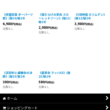
《完璧団長 オーパーツ
《傷だらけの革命 スカ
《V頂神話 カツムゲン》
銃》(秘10/秘24）
ーレッドゾーン》(秘11/
(秘12/秘24）
秘24）
6,980
3,980
円
円
(税込)
(税込)
2,980
円
(税込)
在庫なし
在庫なし
在庫なし
《武将利と威嚇命の決
《超革命 マッハ55》(秘
断》(秘15/秘24）
23/秘24）
380
580
円
円
(税込)
(税込)
在庫なし
在庫なし
ホーム
ショッピングカート