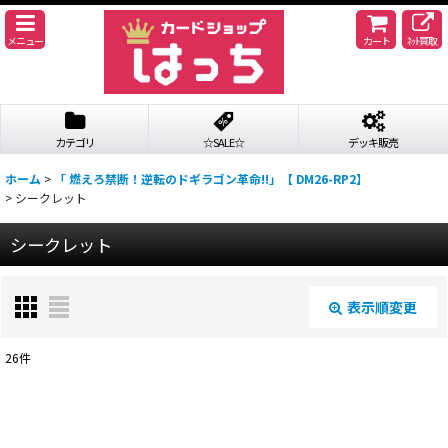
メニュー
カート
ﾈｯﾄ買取
カテゴリ
☆SALE☆
デッキ販売
ホーム
>
「 燃えろ禁断！逆転のドギラゴン革命!!」【 DM26-RP2】
>
シークレット
シークレット
表示順変更
閉じる
26
件
表示数
:
並び順
: