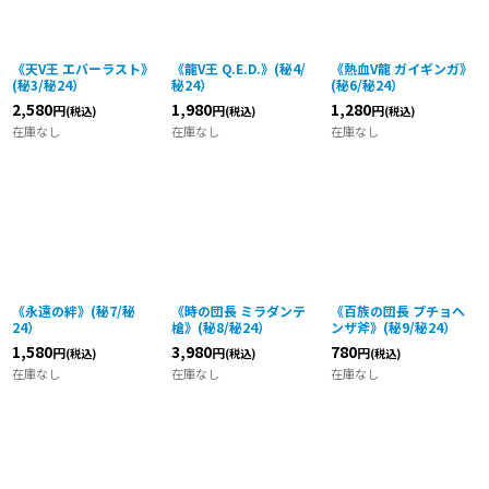
《天V王 エバーラスト》
《龍V王 Q.E.D.》(秘4/
《熱血V龍 ガイギンガ》
(秘3/秘24）
秘24）
(秘6/秘24）
2,580
1,980
1,280
円
円
円
(税込)
(税込)
(税込)
在庫なし
在庫なし
在庫なし
《永遠の絆》(秘7/秘
《時の団長 ミラダンテ
《百族の団長 プチョヘ
24）
槍》(秘8/秘24）
ンザ斧》(秘9/秘24）
1,580
3,980
780
円
円
円
(税込)
(税込)
(税込)
在庫なし
在庫なし
在庫なし