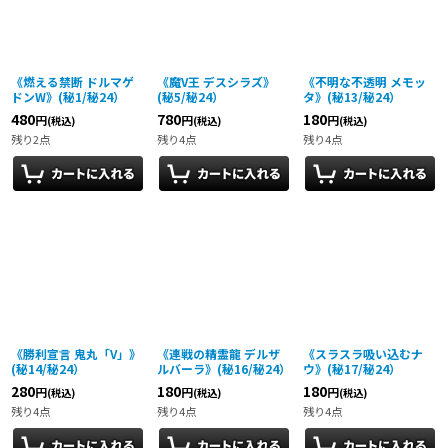
絞り込む
《燃える禁断 ドルマゲ
《魔V王 デスシラズ》
《不明な不透明 メモッ
ドンW》(秘1/秘24）
(秘5/秘24）
タ》(秘13/秘24）
480
780
180
円
円
円
(税込)
(税込)
(税込)
残り2点
残り4点
残り4点
《勝利宣言 鬼丸「V」》
《連戦の精霊龍 デルザ
《スラスラ吸い込むナ
(秘14/秘24）
ルバーラ》(秘16/秘24）
ウ》(秘17/秘24）
280
180
180
円
円
円
(税込)
(税込)
(税込)
残り4点
残り4点
残り4点