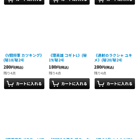
《V闘将軍 カツキング》
《理英雄 コギトL》(秘
《連射のラクシャ ユキ
(秘18/秘24）
19/秘24）
メ》(秘20/秘24）
280
180
280
円
円
円
(税込)
(税込)
(税込)
残り4点
残り4点
残り4点