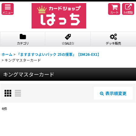
メニュー
カート
ﾈｯﾄ買取
カテゴリ
☆SALE☆
デッキ販売
ホーム
>
「ますますつよいパック 25の援軍」【DM26-EX1】
>
キングマスターカード
キングマスターカード
表示順変更
閉じる
4
件
表示数
:
並び順
: