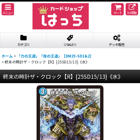
メニュー
カート
ﾈｯﾄ買取
カテゴリ
☆SALE☆
デッキ販売
ホーム
>
「力の王道」「技の王道」【DM25-SD1&2】
>
終末の時計ザ・クロック【R】{25SD15/13}《水》
終末の時計ザ・クロック【R】{25SD15/13}《水》