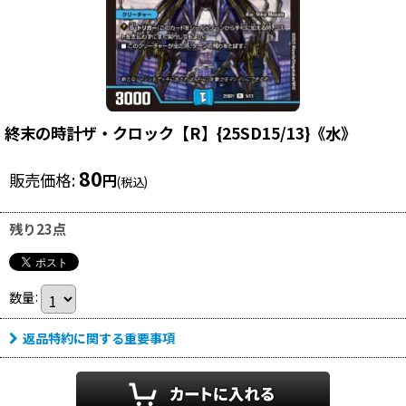
終末の時計ザ・クロック【R】{25SD15/13}《水》
80
販売価格
:
円
(税込)
残り23点
数量
:
返品特約に関する重要事項