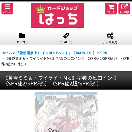
メニュー
カート
ﾈｯﾄ買取
カテゴリ
☆SALE☆
デッキ販売
ホーム
>
「愛感謝祭 ヒロインBESTベスト」【DM25-EX1】
>
SPR
>
《黄昏ミミ＆トワイライトMk.3 -挑戦のヒロイン-》（SPR秘2/SPR秘5）（SPR
秘2超/SPR秘5）
《黄昏ミミ＆トワイライトMk.3 -挑戦のヒロイン-》
（SPR秘2/SPR秘5）（SPR秘2超/SPR秘5）