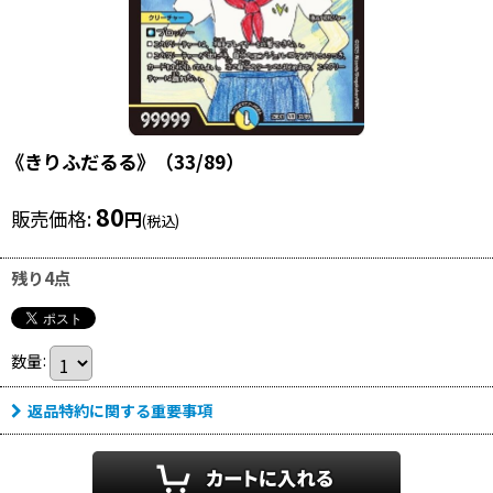
《きりふだるる》（33/89）
80
販売価格
:
円
(税込)
残り4点
数量
:
返品特約に関する重要事項