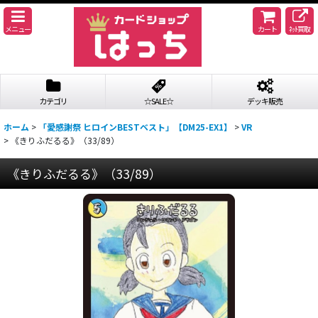
メニュー
カート
ﾈｯﾄ買取
カテゴリ
☆SALE☆
デッキ販売
ホーム
>
「愛感謝祭 ヒロインBESTベスト」【DM25-EX1】
>
VR
>
《きりふだるる》（33/89）
《きりふだるる》（33/89）