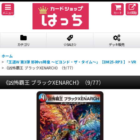
メニュー
カート
ﾈｯﾄ買取
カテゴリ
☆SALE☆
デッキ販売
ホーム
>
「王道W 第3弾 邪神vs時皇 〜ビヨンド・ザ・タイム〜」【DM25-RP3 】
>
VR
>
《凶怖覇王 ブラックXENARCH》（9/77）
《凶怖覇王 ブラックXENARCH》（9/77）