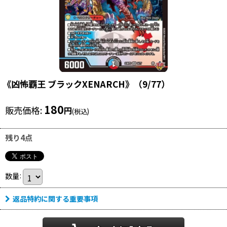
《凶怖覇王 ブラックXENARCH》（9/77）
180
販売価格
:
円
(税込)
残り4点
数量
:
返品特約に関する重要事項