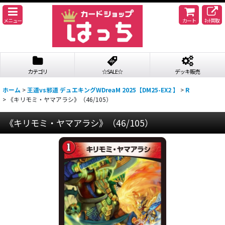
メニュー
カート
ﾈｯﾄ買取
カテゴリ
☆SALE☆
デッキ販売
ホーム
>
王道vs邪道 デュエキングWDreaM 2025【DM25-EX2 】
>
R
>
《キリモミ・ヤマアラシ》（46/105）
《キリモミ・ヤマアラシ》（46/105）