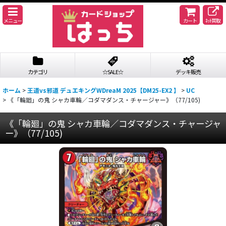
メニュー
カート
ﾈｯﾄ買取
カテゴリ
☆SALE☆
デッキ販売
ホーム
>
王道vs邪道 デュエキングWDreaM 2025【DM25-EX2 】
>
UC
>
《「輪廻」の鬼 シャカ車輪／コダマダンス・チャージャー》（77/105)
《「輪廻」の鬼 シャカ車輪／コダマダンス・チャージャ
ー》（77/105)