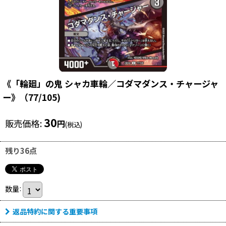
《「輪廻」の鬼 シャカ車輪／コダマダンス・チャージャ
ー》（77/105)
30
販売価格
:
円
(税込)
残り36点
数量
:
返品特約に関する重要事項