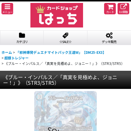
メニュー
カート
ﾈｯﾄ買取
カテゴリ
☆SALE☆
デッキ販売
ホーム
>
「邪神爆発デュエナマイトパック王道W」【DM25-EX3】
>
超銀トレジャー
>
《ブルー・インパルス／「真実を見極めよ、ジョニー！」》（STR3/STR5）
《ブルー・インパルス／「真実を見極めよ、ジョニ
ー！」》（STR3/STR5）