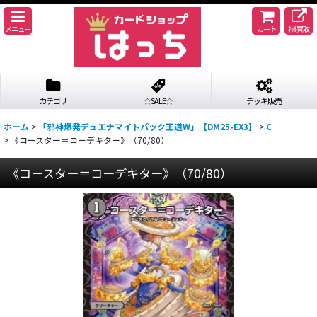
メニュー
カート
ﾈｯﾄ買取
カテゴリ
☆SALE☆
デッキ販売
ホーム
>
「邪神爆発デュエナマイトパック王道W」【DM25-EX3】
>
C
>
《コースター＝コーデキター》（70/80）
《コースター＝コーデキター》（70/80）