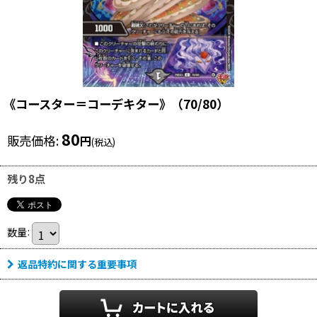
《コースター＝コーデキター》（70/80）
80
販売価格
:
円
(税込)
残り8点
数量
:
返品特約に関する重要事項