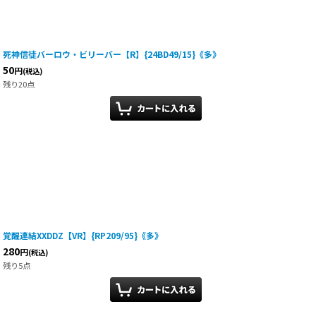
死神信徒バーロウ・ビリーバー【R】{24BD49/15}《多》
50
円
(税込)
残り20点
覚醒連結XXDDZ【VR】{RP209/95}《多》
280
円
(税込)
残り5点