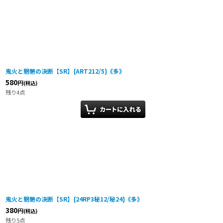
鬼火と魍魎の決断【SR】{ART212/5}《多》
580
円
(税込)
残り4点
鬼火と魍魎の決断【SR】{24RP3秘12/秘24}《多》
380
円
(税込)
残り5点