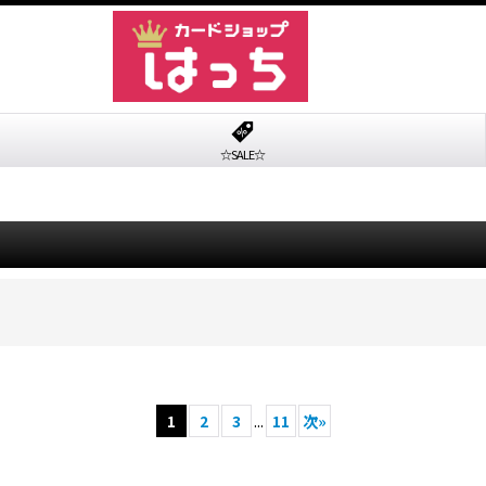
☆SALE☆
1
2
3
...
11
次
»