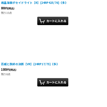
魂晶海嶺ポセイドライト【R】{24RP425/76}《多》
80
円
(税込)
残り15点
百威と族絆の決断【VR】{24RP17/75}《多》
180
円
(税込)
残り8点