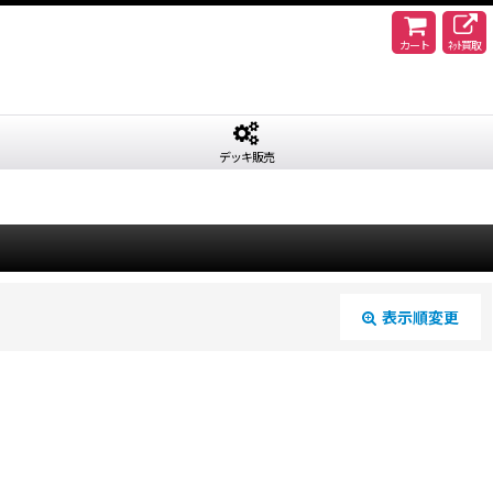
カート
ﾈｯﾄ買取
デッキ販売
表示順変更
閉じる