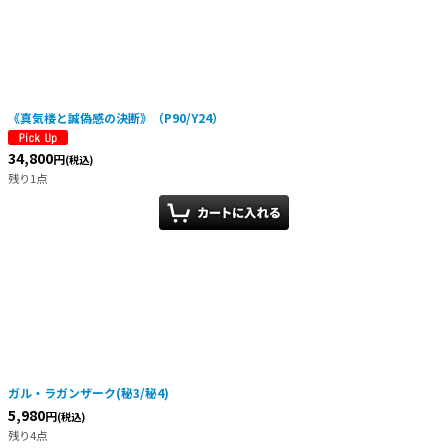
絞り込む
《真気楼と誠偽感の決断》（P90/Y24）
34,800
円
(税込)
残り1点
ガル・ラガンザーク(秘3/秘4)
5,980
円
(税込)
残り4点