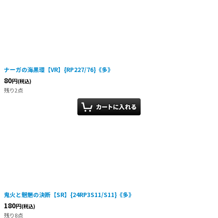
ナーガの海黒環【VR】{RP227/76}《多》
80
円
(税込)
残り2点
鬼火と魍魎の決断【SR】{24RP3S11/S11}《多》
180
円
(税込)
残り8点