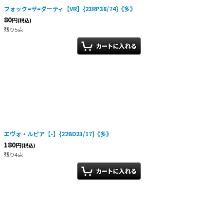
フォック=ザ=ダーティ【VR】{23RP38/74}《多》
80
円
(税込)
残り5点
エヴォ・ルピア【-】{22BD23/17}《多》
180
円
(税込)
残り4点