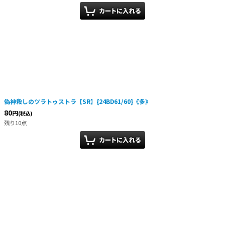
偽神殺しのツラトゥストラ【SR】{24BD61/60}《多》
80
円
(税込)
残り10点