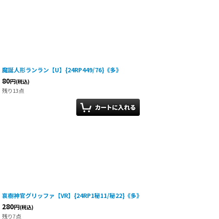
魔誕人形ランラン【U】{24RP449/76}《多》
80
円
(税込)
残り13点
哀樹神官グリッファ【VR】{24RP1秘11/秘22}《多》
280
円
(税込)
残り7点