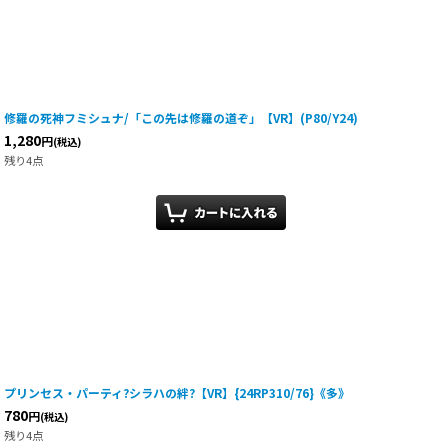
修羅の死神フミシュナ/「この先は修羅の道ぞ」【VR】(P80/Y24)
1,280
円
(税込)
残り4点
プリンセス・パーティ?シラハの絆?【VR】{24RP310/76}《多》
780
円
(税込)
残り4点