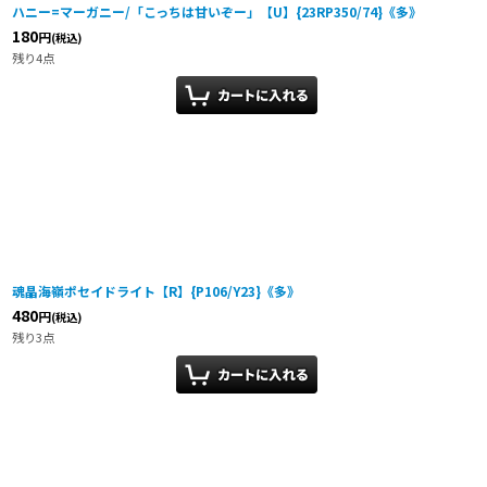
ハニー=マーガニー/「こっちは甘いぞー」【U】{23RP350/74}《多》
180
円
(税込)
残り4点
魂晶海嶺ポセイドライト【R】{P106/Y23}《多》
480
円
(税込)
残り3点