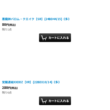
悪魔神バロム・クエイク【SR】{24BD44/15}《多》
80
円
(税込)
残り1点
覚醒連結XXDDZ【VR】{22BD310/14}《多》
280
円
(税込)
残り6点