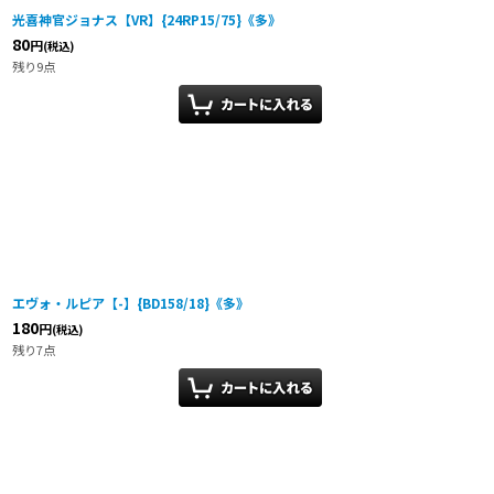
光喜神官ジョナス【VR】{24RP15/75}《多》
80
円
(税込)
残り9点
エヴォ・ルピア【-】{BD158/18}《多》
180
円
(税込)
残り7点