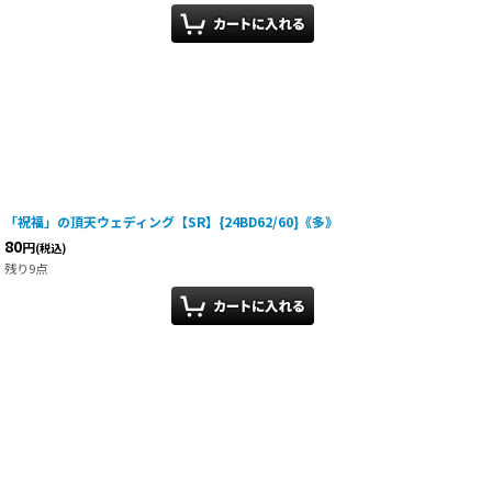
「祝福」の頂天ウェディング【SR】{24BD62/60}《多》
80
円
(税込)
残り9点