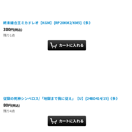
終末縫合王ミカドレオ【KGM】{RP20KM2/KM5}《多》
380
円
(税込)
残り1点
従獄の死神シンべロス/「地獄まで我に従え」【U】{24BD414/15}《多》
80
円
(税込)
残り4点