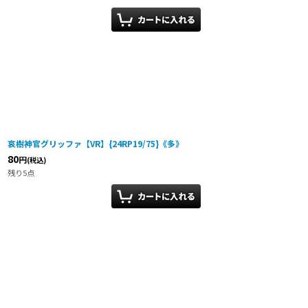
哀樹神官グリッファ【VR】{24RP19/75}《多》
80
円
(税込)
残り5点