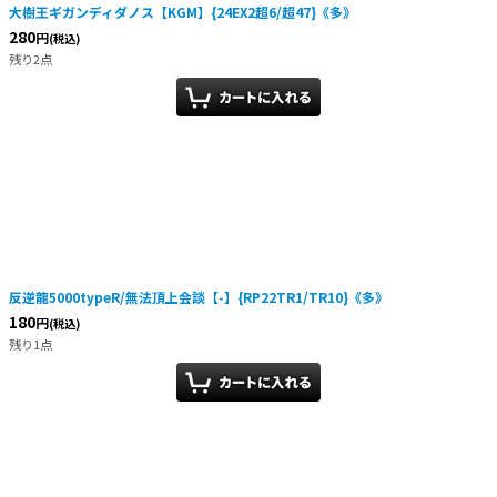
大樹王ギガンディダノス【KGM】{24EX2超6/超47}《多》
280
円
(税込)
残り2点
反逆龍5000typeR/無法頂上会談【-】{RP22TR1/TR10}《多》
180
円
(税込)
残り1点