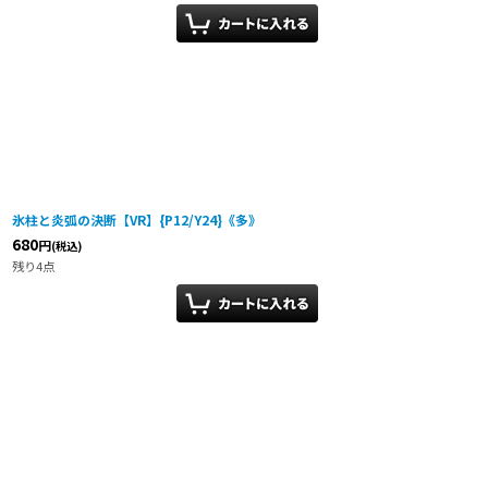
氷柱と炎弧の決断【VR】{P12/Y24}《多》
680
円
(税込)
残り4点