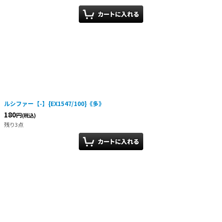
ルシファー【-】{EX1547/100}《多》
180
円
(税込)
残り3点