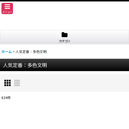
メニュー
カテゴリ
ホーム
>
人気定番：多色文明
人気定番：多色文明
634
件
表示数
:
並び順
: