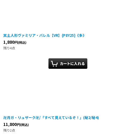
冥土人形ヴァミリア・バレル【VR】{P8Y25}《多》
1,880
円
(税込)
残り4点
卍月ガ・リュザーク卍/「すべて見えているぞ！」(秘2/秘4)
11,800
円
(税込)
残り2点