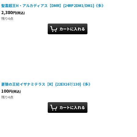
聖霊超王H・アルカディアス【DMR】{24RP2DM1/DM1}《多》
2,380
円
(税込)
残り4点
蒼狼の王妃イザナミテラス【R】{22EX167/130}《多》
100
円
(税込)
残り4点