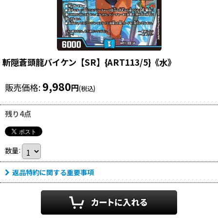
斬隠蒼頭龍バイケン【SR】{ART113/5}《水》
9,980
販売価格
:
円
(税込)
残り4点
数量
:
返品特約に関する重要事項