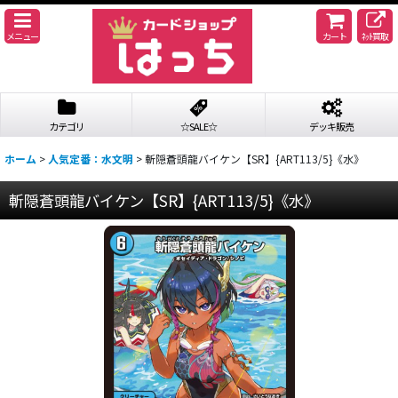
メニュー
カート
ﾈｯﾄ買取
カテゴリ
☆SALE☆
デッキ販売
ホーム
>
人気定番：水文明
>
斬隠蒼頭龍バイケン【SR】{ART113/5}《水》
斬隠蒼頭龍バイケン【SR】{ART113/5}《水》